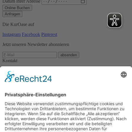
Datum Ihrer Abreise
Online Buchen
Anfragen
Die KurOase auf
Instagram
Facebook
Pinterest
Jetzt unseren Newsletter abonnieren
absenden
Kontakt
KurOase im Kloster
Klosterhof 1
86825 Bad Wörishofen
Tel. 08247/9623-0
Fax 08247/9623-99
Schreiben Sie uns eine E-Mail
Ein Hotel der Kolping-Gruppe
Gesund Tagen im Kloster im Kneipp-Kurhotel in Bad Wörishofen