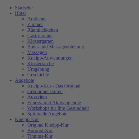
Startseite
Hotel
Ambiente
Zimmer
Räumlichkeiten
Gastronomie
Klostergarten
Bade- und Massageabteilung
Massagen
Kneipp-Anwendungen
Klosterkirche
Umgebung
Geschichte
Angebote
Kneipp-Kur - Das Original
Gesundheitskuren
Auszeiten
Fitness- und Aktivangebote
Workshops für Ihre Gesundheit
Spirituelle Angebote
Kneipp-Kur
Original Kneipp-Kur
Burnout-Kur
Tinnitus-Kur