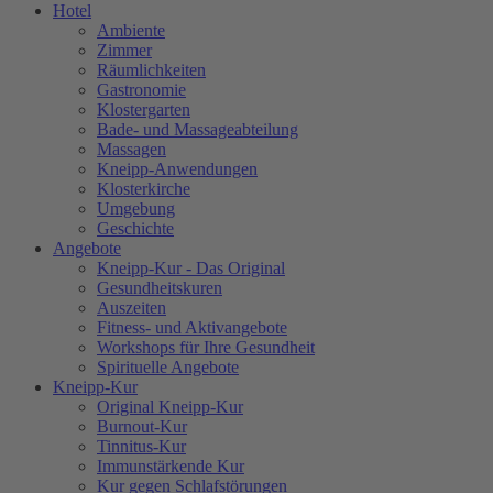
Hotel
Ambiente
Zimmer
Räumlichkeiten
Gastronomie
Klostergarten
Bade- und Massageabteilung
Massagen
Kneipp-Anwendungen
Klosterkirche
Umgebung
Geschichte
Angebote
Kneipp-Kur - Das Original
Gesundheitskuren
Auszeiten
Fitness- und Aktivangebote
Workshops für Ihre Gesundheit
Spirituelle Angebote
Kneipp-Kur
Original Kneipp-Kur
Burnout-Kur
Tinnitus-Kur
Immunstärkende Kur
Kur gegen Schlafstörungen