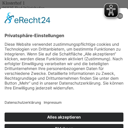
Klosterhof 1
86825 Bad Wörishofen
Tel. 08247/9623-0
Fax 08247/9623-99
Schreiben Sie uns eine E-Mail
Ein Hotel der Kolping-Gruppe
Gesund Tagen im Kloster im Kneipp-Kurhotel in Bad Wörishofen
Hotel Alpenblick Ohlstadt – zwischen Garmisch-
Partenkirchen/Murnau
Family & Spa in Alsópáhok – Kurhotel und Familienhotel am
Plattensee
Allgäuhaus Wertach – Familienhotel im Allgäu
Links
Impressum