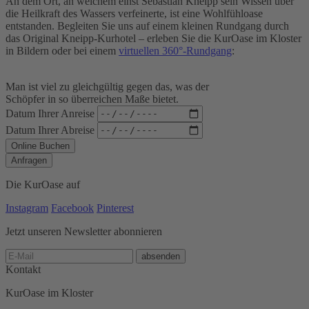
An dem Ort, an welchem einst Sebastian Kneipp sein Wissen über
die Heilkraft des Wassers verfeinerte, ist eine Wohlfühloase
entstanden. Begleiten Sie uns auf einem kleinen Rundgang durch
das Original Kneipp-Kurhotel – erleben Sie die KurOase im Kloster
in Bildern oder bei einem
virtuellen 360°-Rundgang
:
Man ist viel zu gleichgültig gegen das, was der
Schöpfer in so überreichen Maße bietet.
Datum Ihrer Anreise
Datum Ihrer Abreise
Online Buchen
Anfragen
Die KurOase auf
Instagram
Facebook
Pinterest
Jetzt unseren Newsletter abonnieren
absenden
Kontakt
KurOase im Kloster