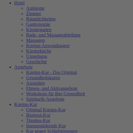
Hotel
Ambiente
Zimmer
Räumlichkeiten
Gastronomie
Klostergarten
Bade- und Massageabteilung
Massagen
Kneipp-Anwendungen
Klosterkirche
Umgebung
Geschichte
Angebote
Kneipp-Kur - Das Original
Gesundheitskuren
Auszeiten
Fitness- und Aktivangebote
Workshops für Ihre Gesundheit
Spirituelle Angebote
Kneipp-Kur
Original Kneipp-Kur
Burnout-Kur
Tinnitus-Kur
Immunstärkende Kur
Kur gegen Schlafstörungen