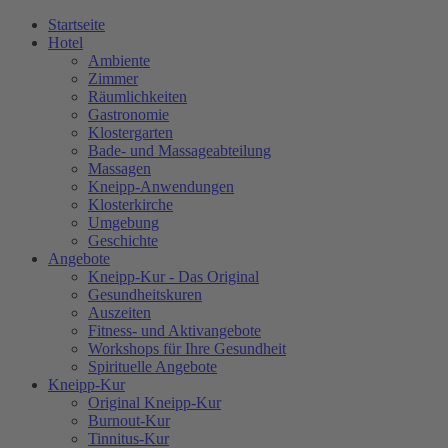
Startseite
Hotel
Ambiente
Zimmer
Räumlichkeiten
Gastronomie
Klostergarten
Bade- und Massageabteilung
Massagen
Kneipp-Anwendungen
Klosterkirche
Umgebung
Geschichte
Angebote
Kneipp-Kur - Das Original
Gesundheitskuren
Auszeiten
Fitness- und Aktivangebote
Workshops für Ihre Gesundheit
Spirituelle Angebote
Kneipp-Kur
Original Kneipp-Kur
Burnout-Kur
Tinnitus-Kur