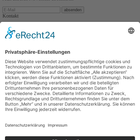
absenden
Kontakt
KurOase im Kloster
Klosterhof 1
86825 Bad Wörishofen
Tel. 08247/9623-0
Fax 08247/9623-99
Schreiben Sie uns eine E-Mail
Ein Hotel der Kolping-Gruppe
Gesund Tagen im Kloster im Kneipp-Kurhotel in Bad Wörishofen
Hotel Alpenblick Ohlstadt – zwischen Garmisch-
Partenkirchen/Murnau
Family & Spa in Alsópáhok – Kurhotel und Familienhotel am
Plattensee
Allgäuhaus Wertach – Familienhotel im Allgäu