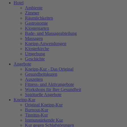
Hotel
Ambiente
Zimmer
Räumlichkeiten
Gastronomie
Klostergarten
Bade- und Massageabteilung
Massagen
Kneipp-Anwendungen
Klosterkirche
Umgebung
Geschichte
Angebote
Kneipp-Kur - Das Original
Gesundheitskuren
Auszeiten
Fitness- und Aktivangebote
Workshops für Ihre Gesundheit
Spirituelle Angebote
Kneipp-Kur
Original Kneipp-Kur
Burnout-Kur
Tinnitus-Kur
Immunstärkende Kur
Kur gegen Schlafstörungen