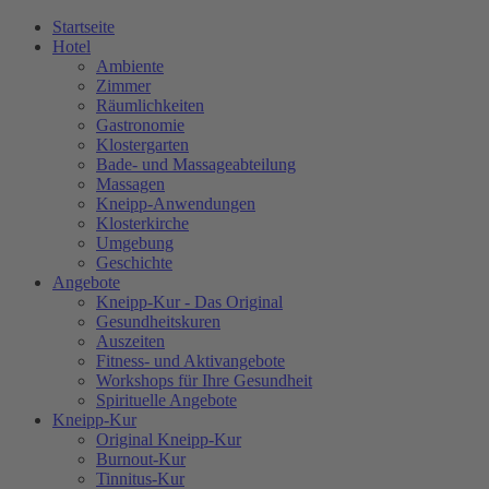
Startseite
Hotel
Ambiente
Zimmer
Räumlichkeiten
Gastronomie
Klostergarten
Bade- und Massageabteilung
Massagen
Kneipp-Anwendungen
Klosterkirche
Umgebung
Geschichte
Angebote
Kneipp-Kur - Das Original
Gesundheitskuren
Auszeiten
Fitness- und Aktivangebote
Workshops für Ihre Gesundheit
Spirituelle Angebote
Kneipp-Kur
Original Kneipp-Kur
Burnout-Kur
Tinnitus-Kur